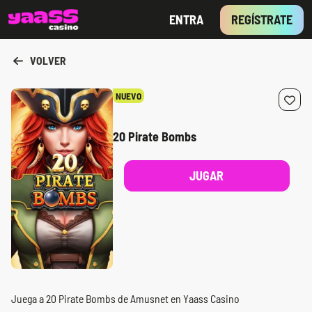
ENTRA
REGÍSTRATE
VOLVER
NUEVO
20 Pirate Bombs
JUGAR
Juega a 20 Pirate Bombs de Amusnet en Yaass Casino