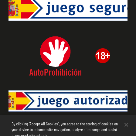
By clicking “Accept All Cookies”, you agree to the storing of cookies on
your device to enhance site navigation, analyze site usage, and assist
Quiénes somos
Aviso legal
in our marketing efforts.