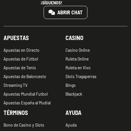
¡SÍGUENOS!
ABRIR CHAT
APUESTAS
CASINO
Apuestas en Directo
Casino Online
Apuestas de Fútbol
Ruleta Online
Apuestas de Tenis
Ruleta en Vivo
Apuestas de Baloncesto
Slots Tragaperras
Streaming TV
Bingo
Apuestas Mundial Futbol
Blackjack
Apuestas España al Mudial
TÉRMINOS
AYUDA
Bono de Casino y Slots
Ayuda