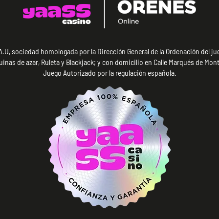
.U, sociedad homologada por la Dirección General de la Ordenación del ju
nas de azar, Ruleta y Blackjack; y con domicilio en Calle Marqués de Monte
Juego Autorizado por la regulación española.