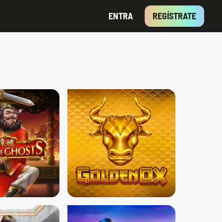
ENTRA
REGÍSTRATE