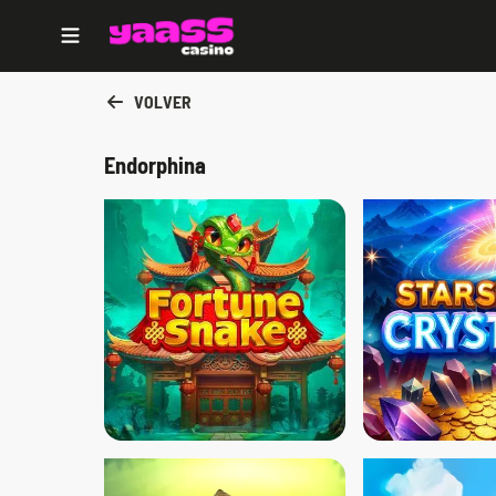
VOLVER
Endorphina