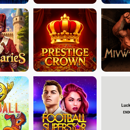
Luck
END