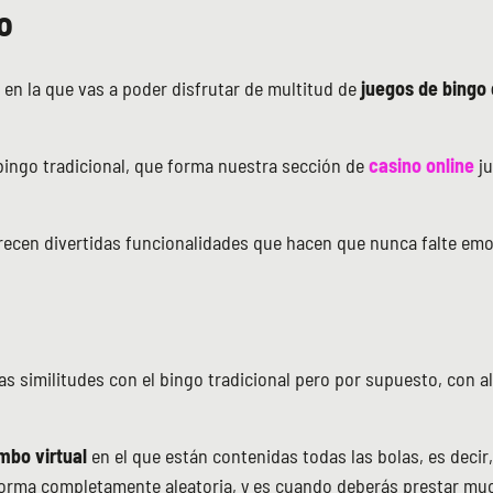
o
, en la que vas a poder disfrutar de multitud de
juegos de bingo 
l bingo tradicional, que forma nuestra sección de
casino online
ju
recen divertidas funcionalidades que hacen que nunca falte emo
as similitudes con el bingo tradicional pero por supuesto, con 
mbo virtual
en el que están contenidas todas las bolas, es decir
 forma completamente aleatoria, y es cuando deberás prestar m