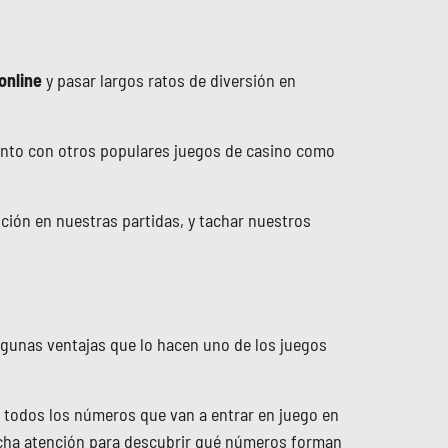
online
y pasar largos ratos de diversión en
nto con otros populares juegos de casino como
ción en nuestras partidas, y tachar nuestros
algunas ventajas que lo hacen uno de los juegos
, todos los números que van a entrar en juego en
ucha atención para descubrir qué números forman