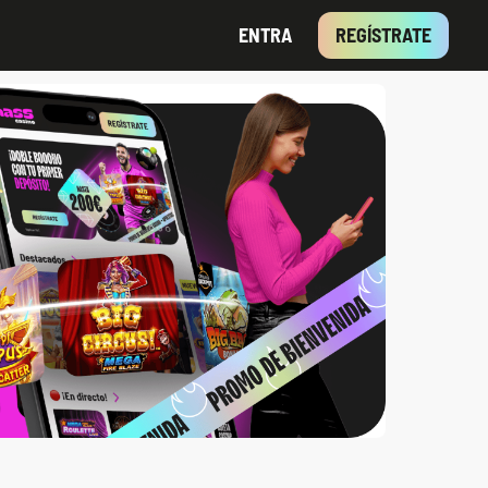
ENTRA
REGÍSTRATE