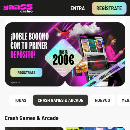
ENTRA
REGÍSTRATE
TODAS
CRASH GAMES & ARCADE
NUEVOS
MEG
Crash Games & Arcade
NUEVO