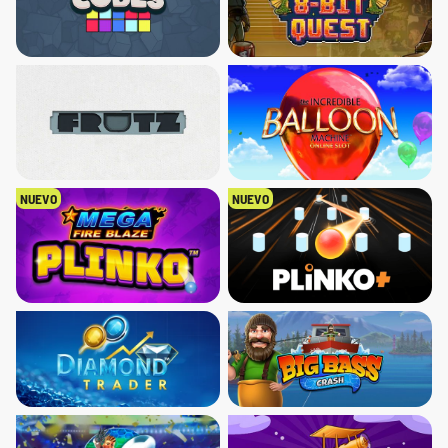
NUEVO
NUEVO