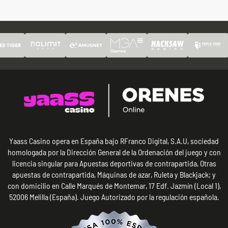
Yaass Casino opera en España bajo RFranco Digital, S.A.U, sociedad
homologada por la Dirección General de la Ordenación del juego y con
licencia singular para Apuestas deportivas de contrapartida, Otras
apuestas de contrapartida, Máquinas de azar, Ruleta y Blackjack; y
con domicilio en Calle Marqués de Montemar, 17 Edf. Jazmín (Local 1),
52006 Melilla (España). Juego Autorizado por la regulación española.