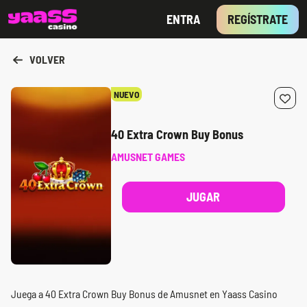
ENTRA
REGÍSTRATE
VOLVER
NUEVO
40 Extra Crown Buy Bonus
AMUSNET GAMES
JUGAR
Juega a 40 Extra Crown Buy Bonus de Amusnet en Yaass Casino