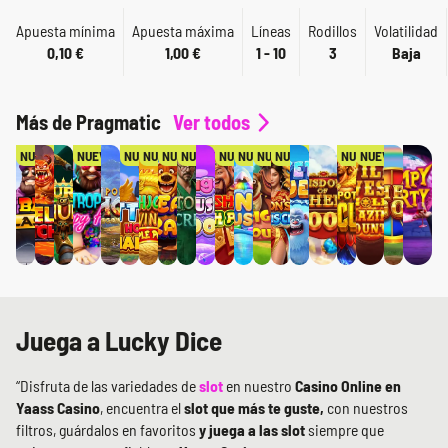
Apuesta mínima
Apuesta máxima
Líneas
Rodillos
Volatilidad
0,10 €
1,00 €
1 - 10
3
Baja
Más de Pragmatic
Ver todos
NUEVO
NUEVO
NUEVO
NUEVO
NUEVO
NUEVO
NUEVO
NUEVO
NUEVO
NUEVO
NUEVO
NUEVO
Juega a Lucky Dice
“Disfruta de las variedades de
slot
en nuestro
Casino Online en
Yaass Casino
, encuentra el
slot que más te guste,
con nuestros
filtros, guárdalos en favoritos
y juega a las slot
siempre que