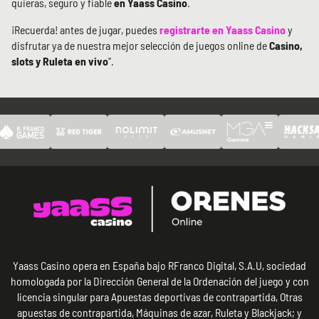
quieras, seguro y fiable
en Yaass Casino
.
¡Recuerda! antes de jugar, puedes
registrarte en Yaass Casino
y
disfrutar ya de nuestra mejor selección de juegos online de
Casino,
slots y Ruleta en vivo
".
Yaass Casino opera en España bajo RFranco Digital, S.A.U, sociedad
homologada por la Dirección General de la Ordenación del juego y con
licencia singular para Apuestas deportivas de contrapartida, Otras
apuestas de contrapartida, Máquinas de azar, Ruleta y Blackjack; y