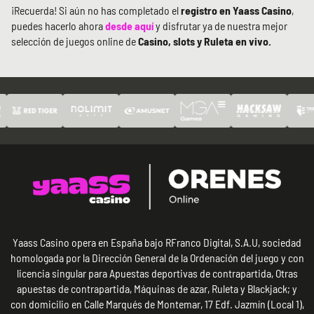
¡Recuerda! Si aún no has completado el
registro en Yaass Casino
,
puedes hacerlo ahora
desde aquí
y disfrutar ya de nuestra mejor
selección de juegos online de
Casino, slots y Ruleta en vivo.
Yaass Casino opera en España bajo RFranco Digital, S.A.U, sociedad
homologada por la Dirección General de la Ordenación del juego y con
licencia singular para Apuestas deportivas de contrapartida, Otras
apuestas de contrapartida, Máquinas de azar, Ruleta y Blackjack; y
con domicilio en Calle Marqués de Montemar, 17 Edf. Jazmín (Local 1),