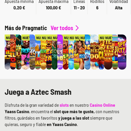
Apuesta mínima
Apuesta máxima
Líneas
Rodillos
Volatilidad
0,20 €
100,00 €
11 - 20
6
Alta
Más de Pragmatic
Ver todos
NUEVO
NUEVO
NUEVO
NUEVO
NUEVO
NUEVO
NUEVO
NUEVO
NUEVO
NUEVO
NUEVO
NUEVO
Juega a Aztec Smash
Disfruta de la gran variedad de
slots
en nuestro
Casino Online
Yaass Casino
, encuentra el
slot que más te guste,
con nuestros
filtros, guárdalos en favoritos
y juega a las slot
siempre que
quieras, seguro y fiable
en Yaass Casino
.