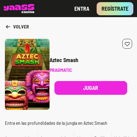
ENTRA
REGÍSTRATE
VOLVER
Aztec Smash
PRAGMATIC
JUGAR
Entra en las profundidades de la jungla en Aztec Smash