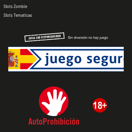
Slots Zombie
Slots Tematicas