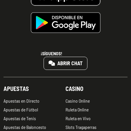
¡SÍGUENOS!
ABRIR CHAT
APUESTAS
CASINO
Apuestas en Directo
Casino Online
Apuestas de Fútbol
Ruleta Online
Apuestas de Tenis
Ruleta en Vivo
Apuestas de Baloncesto
Slots Tragaperras