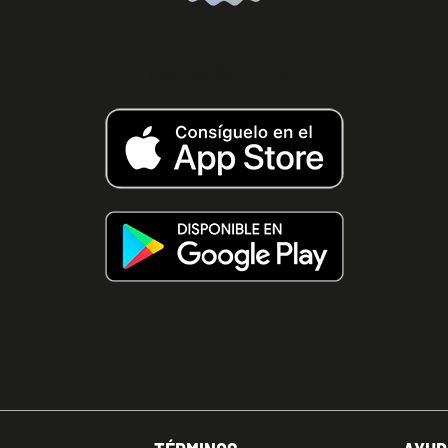
DESCARGA LA APP