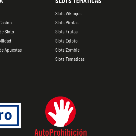
A
SLOTS TEMÁTICAS
Slots Vikingos
Casino
Slots Piratas
de Slots
Slots Frutas
ilidad
Slots Egipto
 de Apuestas
Slots Zombie
Slots Tematicas