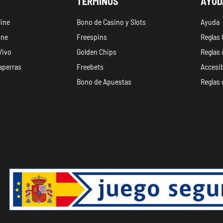
TÉRMINOS
AYUD
line
Bono de Casino y Slots
Ayuda
ine
Freespins
Reglas 
Vivo
Golden Chips
Reglas 
aperras
Freebets
Accesib
Bono de Apuestas
Reglas