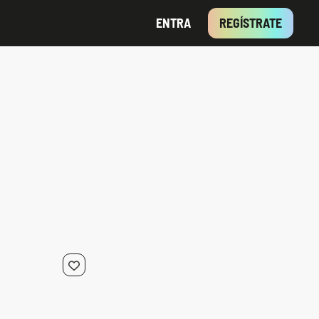
ENTRA
REGÍSTRATE