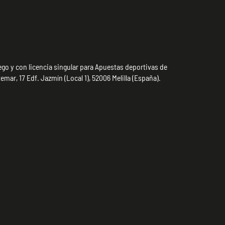
ego y con licencia singular para Apuestas deportivas de
mar, 17 Edf. Jazmín (Local 1), 52006 Melilla (España).