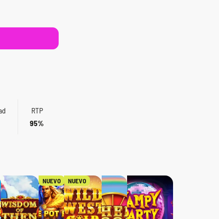
dad
RTP
95%
NUEVO
NUEVO