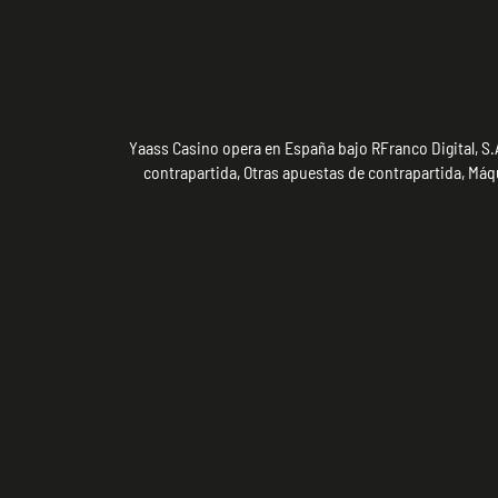
Yaass Casino opera en España bajo RFranco Digital, S.A
contrapartida, Otras apuestas de contrapartida, Máqui