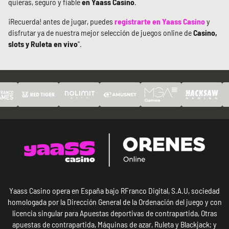
quieras, seguro y fiable
en Yaass Casino
.
¡Recuerda! antes de jugar, puedes
registrarte en Yaass Casino
y
disfrutar ya de nuestra mejor selección de juegos online de
Casino,
slots y Ruleta en vivo
".
Yaass Casino opera en España bajo RFranco Digital, S.A.U, sociedad
homologada por la Dirección General de la Ordenación del juego y con
licencia singular para Apuestas deportivas de contrapartida, Otras
apuestas de contrapartida, Máquinas de azar, Ruleta y Blackjack; y