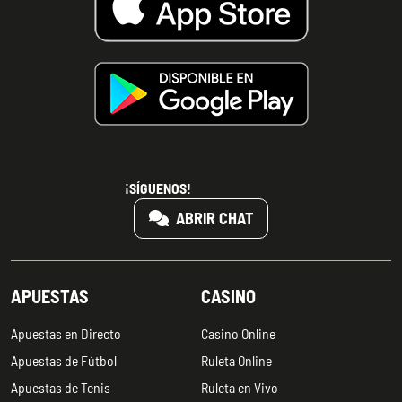
¡SÍGUENOS!
ABRIR CHAT
APUESTAS
CASINO
Apuestas en Directo
Casino Online
Apuestas de Fútbol
Ruleta Online
Apuestas de Tenis
Ruleta en Vivo