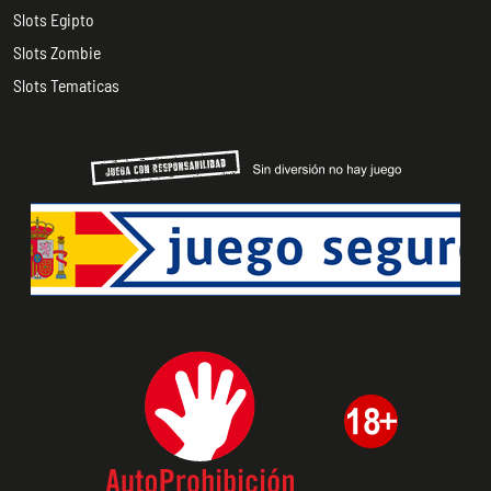
Slots Egipto
Slots Zombie
Slots Tematicas