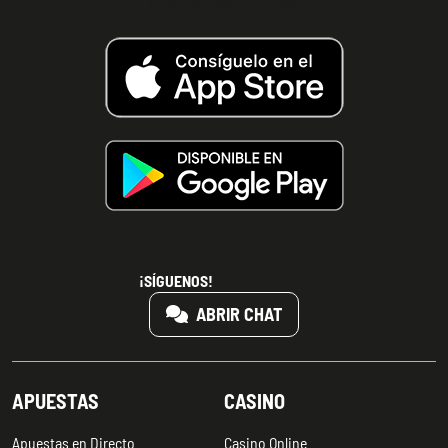
DESCARGA LA APP
¡SÍGUENOS!
ABRIR CHAT
APUESTAS
CASINO
Apuestas en Directo
Casino Online