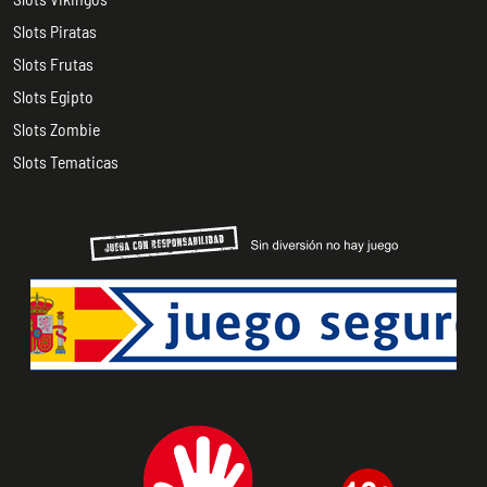
Slots Piratas
Slots Frutas
Slots Egipto
Slots Zombie
Slots Tematicas