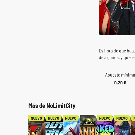
Es hora de que haga
de algunos, y que le
Apuesta mínima
0,20 €
Más de NoLimitCity
NUEVO
NUEVO
NUEVO
NUEVO
NUEVO