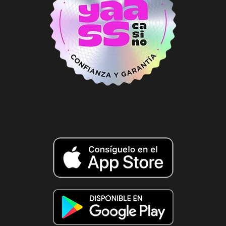
DESCARGA LA APP