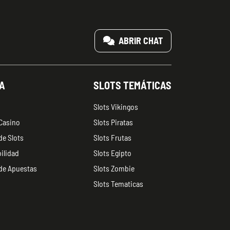
ABRIR CHAT
A
SLOTS TEMÁTICAS
Slots Vikingos
Casino
Slots Piratas
de Slots
Slots Frutas
ilidad
Slots Egipto
 de Apuestas
Slots Zombie
Slots Tematicas