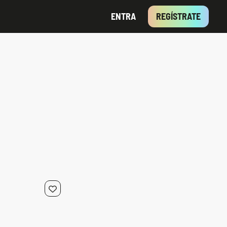
ENTRA
REGÍSTRATE