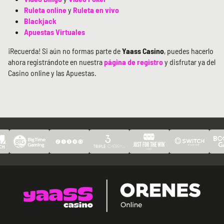
Ruleta online
y
Ruleta en vivo
Blackjack
Apuestas Virtuales
¡Recuerda! Si aún no formas parte de
Yaass Casino
, puedes hacerlo
ahora registrándote en nuestra
página de registro
y disfrutar ya del
Casino online y las Apuestas.