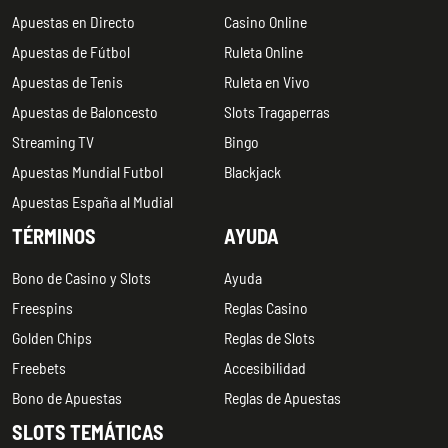
Apuestas en Directo
Casino Online
Apuestas de Fútbol
Ruleta Online
Apuestas de Tenis
Ruleta en Vivo
Apuestas de Baloncesto
Slots Tragaperras
Streaming TV
Bingo
Apuestas Mundial Futbol
Blackjack
Apuestas España al Mudial
TÉRMINOS
AYUDA
Bono de Casino y Slots
Ayuda
Freespins
Reglas Casino
Golden Chips
Reglas de Slots
Freebets
Accesibilidad
Bono de Apuestas
Reglas de Apuestas
SLOTS TEMÁTICAS