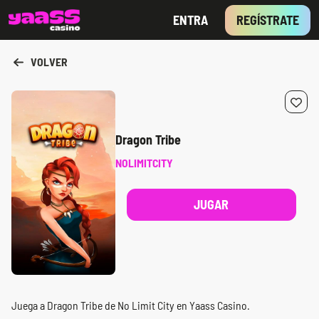
ENTRA
REGÍSTRATE
VOLVER
Dragon Tribe
NOLIMITCITY
JUGAR
Juega a Dragon Tribe de No Limit City en Yaass Casino.