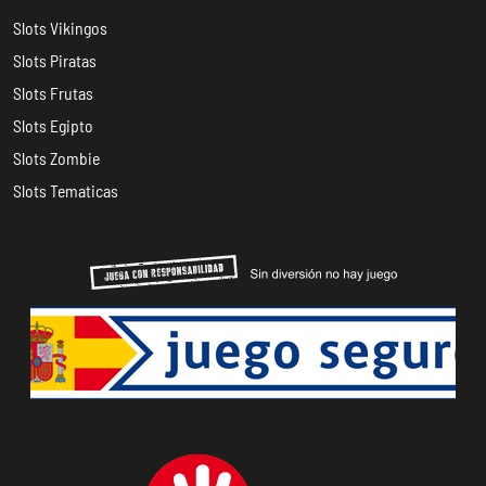
Slots Vikingos
Slots Piratas
Slots Frutas
Slots Egipto
Slots Zombie
Slots Tematicas