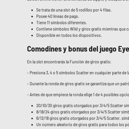
Se trata de una slot de 5 rodillos por 4 filas.
Posee 40 líneas de pago.
Tiene 11 símbolos diferentes.
Contiene símbolos Wild y giros gratis mientras que c
Disponible en todos los dispositivos.
Comodines y bonus del juego Eye
En la slot encontrarás la Función de giros gratis:
- Presiona 3, 4 o 5 símbolos Scatter en cualquier parte de l
- Durante la ronda de giros gratis se garantiza que un patró
- Antes de que empiece la ronda elige 1 de 4 posibles opc
20/10/30 giros gratis otorgados por 3/4/5 Scatter s
8/18/24 giros gratis otorgados por 3/4/5 Scatter sím
6/12/18 giros gratis otorgados por 3/4/5 Scatter. sí
Un número aleatorio de giros gratis para todos los p