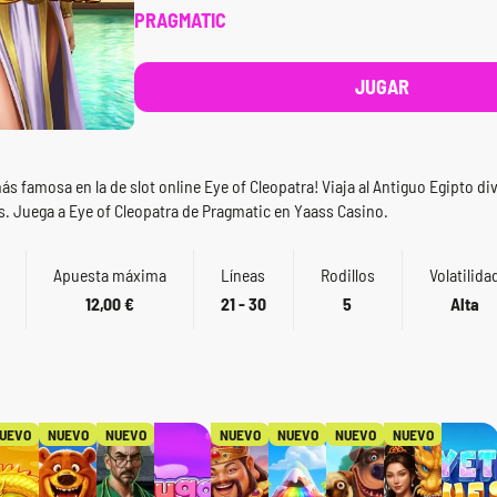
PRAGMATIC
JUGAR
ás famosa en la de slot online Eye of Cleopatra! Viaja al Antiguo Egipto di
s. Juega a Eye of Cleopatra de Pragmatic en Yaass Casino.
Apuesta máxima
Líneas
Rodillos
Volatilida
12,00 €
21 - 30
5
Alta
UEVO
NUEVO
NUEVO
NUEVO
NUEVO
NUEVO
NUEVO