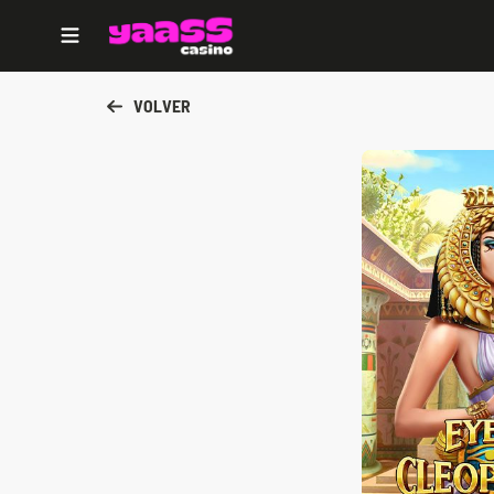
VOLVER