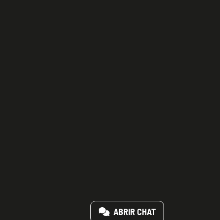
ABRIR CHAT