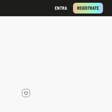
ENTRA
REGÍSTRATE