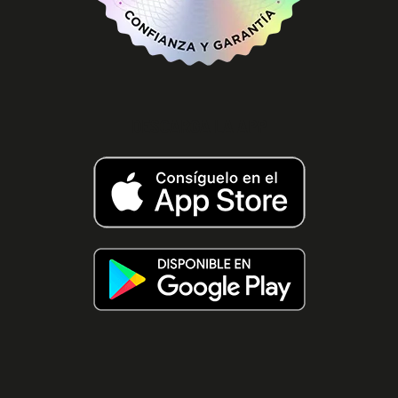
DESCARGA LA APP