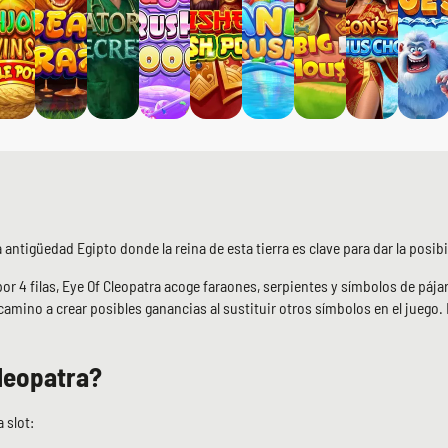
 la antigüedad Egipto donde la reina de esta tierra es clave para dar la pos
por 4 filas, Eye Of Cleopatra acoge faraones, serpientes y símbolos de pája
mino a crear posibles ganancias al sustituir otros símbolos en el juego. 
Cleopatra?
a slot: