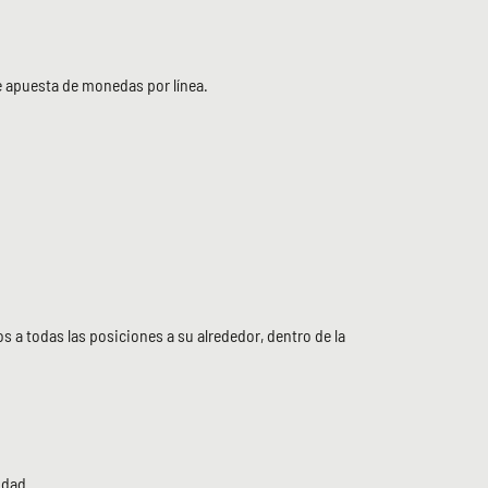
e apuesta de monedas por línea.
os a todas las posiciones a su alrededor, dentro de la
lidad.