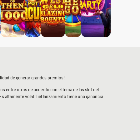
ibilidad de generar grandes premios!
ros entre otros de acuerdo con el tema de las slot del
Es altamente volátil ¡el lanzamiento tiene una ganancia