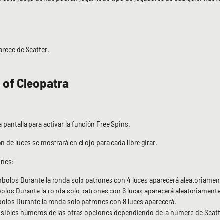
arece de Scatter.
 of Cleopatra
a pantalla para activar la función Free Spins.
n de luces se mostrará en el ojo para cada libre girar.
iones:
ímbolos Durante la ronda solo patrones con 4 luces aparecerá aleatoriame
bolos Durante la ronda solo patrones con 6 luces aparecerá aleatoriament
mbolos Durante la ronda solo patrones con 8 luces aparecerá.
osibles números de las otras opciones dependiendo de la número de Scatter