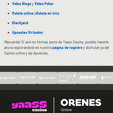
Vídeo Bingo
y
Vídeo Poker
Ruleta online
y
Ruleta en vivo
Blackjack
Apuestas Virtuales
¡Recuerda! Si aún no formas parte de Yaass Casino, puedes hacerlo
ahora registrándote en nuestra
página de registro
y disfrutar ya del
Casino online y las Apuestas.