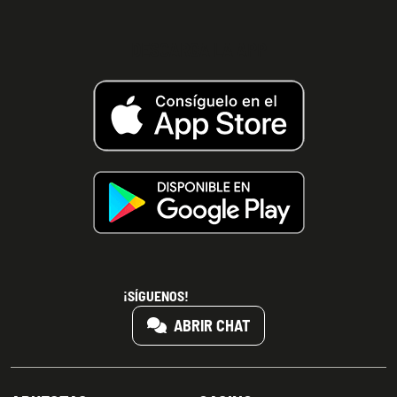
DESCARGA LA APP
¡SÍGUENOS!
ABRIR CHAT