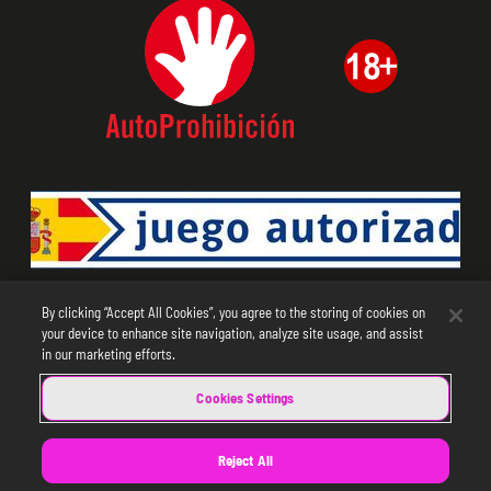
By clicking “Accept All Cookies”, you agree to the storing of cookies on
your device to enhance site navigation, analyze site usage, and assist
Quiénes somos
Aviso legal
in our marketing efforts.
Términos y condiciones
Política de privacidad
Política de cookies
Juego más seguro
Cookies Settings
Ayuda
Reclamaciones
Afiliados
Mapa del sitio
Reject All
Juego autorizado
Cookies Settings