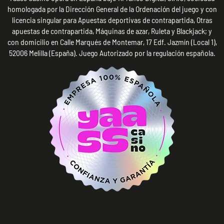
homologada por la Dirección General de la Ordenación del juego y con
licencia singular para Apuestas deportivas de contrapartida, Otras
apuestas de contrapartida, Máquinas de azar, Ruleta y Blackjack; y
con domicilio en Calle Marqués de Montemar, 17 Edf. Jazmín (Local 1),
52006 Melilla (España). Juego Autorizado por la regulación española.