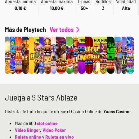
Apuesta mínima
Apuesta máxima
Líneas
Rodillos
Volatilidad
0,10 €
10,00 €
50+
3
Alta
Más de Playtech
Ver todos
NUEVO
NUEVO
NUEVO
NUEVO
Juega a 9 Stars Ablaze
Disfruta de todo lo que te ofrece el Casino Online de
Yaass Casino
:
Más de 600
slot online
Vídeo Bingo
y
Vídeo Poker
Ruleta online
y
Ruleta en vivo