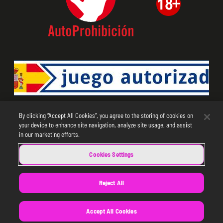
By clicking “Accept All Cookies”, you agree to the storing of cookies on
your device to enhance site navigation, analyze site usage, and assist
Quiénes somos
Aviso legal
in our marketing efforts.
Términos y condiciones
Política de privacidad
Política de cookies
Juego más seguro
Cookies Settings
Ayuda
Reclamaciones
Afiliados
Mapa del sitio
Reject All
Juego autorizado
Cookies Settings
@2026
Yaass Casino
- Todos los derechos reservados
Accept All Cookies