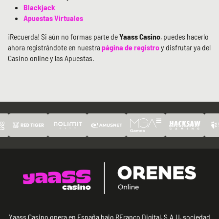
Blackjack
Apuestas Virtuales
¡Recuerda! Si aún no formas parte de
Yaass Casino
, puedes hacerlo
ahora registrándote en nuestra
página de registro
y disfrutar ya del
Casino online y las Apuestas.
Yaass Casino opera en España bajo RFranco Digital, S.A.U, sociedad