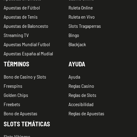
Apuestas de Fútbol
Ruleta Online
Apuestas de Tenis
Ruleta en Vivo
Apuestas de Baloncesto
Slots Tragaperras
Streaming TV
Bingo
Apuestas Mundial Futbol
Blackjack
Apuestas España al Mudial
TÉRMINOS
AYUDA
Bono de Casino y Slots
Ayuda
Freespins
Reglas Casino
Golden Chips
Reglas de Slots
Freebets
Accesibilidad
Bono de Apuestas
Reglas de Apuestas
SLOTS TEMÁTICAS
Slots Vikingos