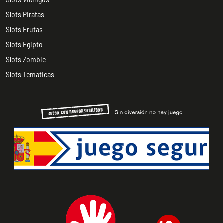
Slots Piratas
Slots Frutas
Slots Egipto
Slots Zombie
Slots Tematicas