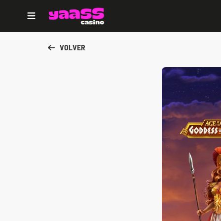
VOLVER