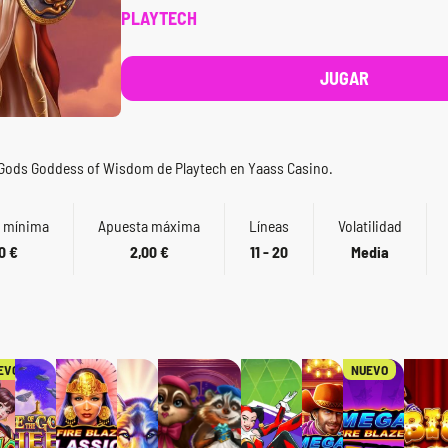
PLAYTECH
JUGAR
 Gods Goddess of Wisdom de Playtech en Yaass Casino.
 mínima
Apuesta máxima
Líneas
Volatilidad
0 €
2,00 €
11 - 20
Media
EVO
NUEVO