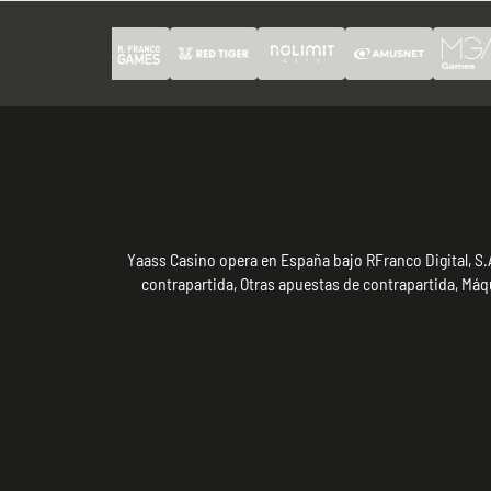
Yaass Casino opera en España bajo RFranco Digital, S.A
contrapartida, Otras apuestas de contrapartida, Máqui