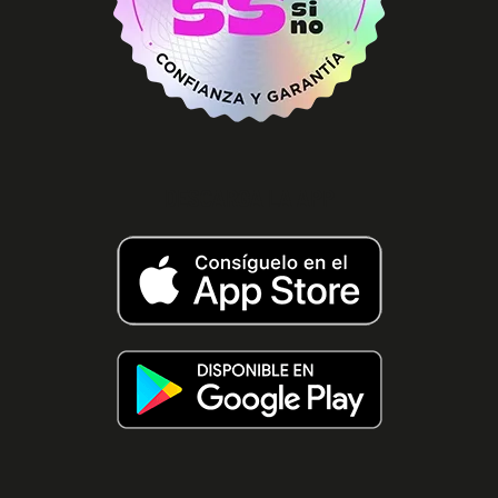
DESCARGA LA APP