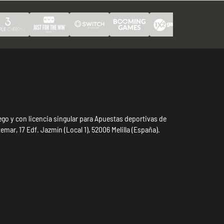
ego y con licencia singular para Apuestas deportivas de
mar, 17 Edf. Jazmín (Local 1), 52006 Melilla (España).