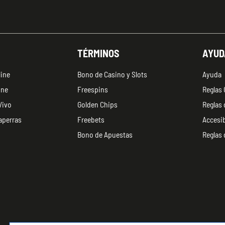
TÉRMINOS
AYUD
line
Bono de Casino y Slots
Ayuda
ine
Freespins
Reglas 
Vivo
Golden Chips
Reglas 
aperras
Freebets
Accesib
Bono de Apuestas
Reglas