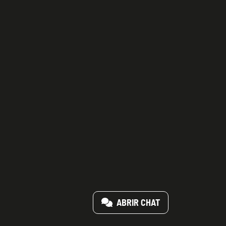
ABRIR CHAT