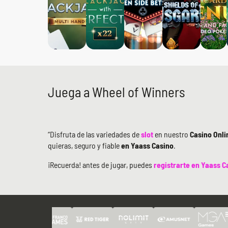
Juega a Wheel of Winners
“Disfruta de las variedades de
slot
en nuestro
Casino Onli
quieras, seguro y fiable
en Yaass Casino
.
¡Recuerda! antes de jugar, puedes
registrarte en Yaass C