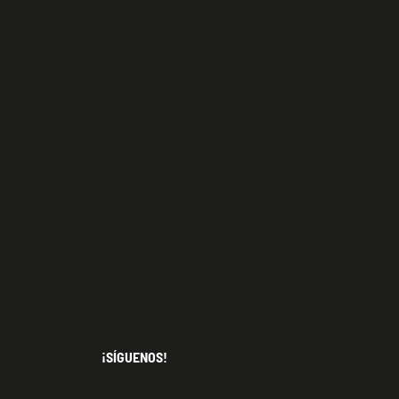
¡SÍGUENOS!