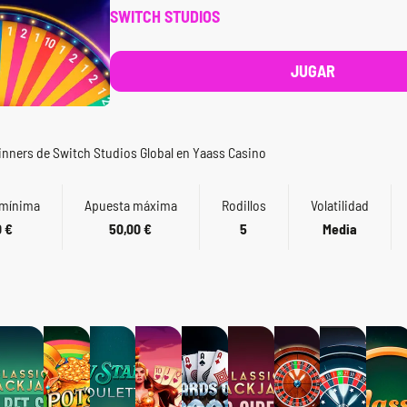
SWITCH STUDIOS
JUGAR
inners de Switch Studios Global en Yaass Casino
 mínima
Apuesta máxima
Rodillos
Volatilidad
0 €
50,00 €
5
Media