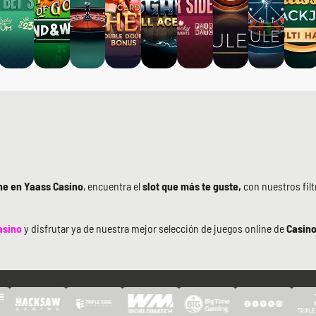
ne en Yaass Casino
, encuentra el
slot que más te guste,
con nuestros filt
asino
y disfrutar ya de nuestra mejor selección de juegos online de
Casino