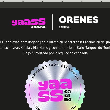
.U, sociedad homologada por la Dirección General de la Ordenación del ju
nas de azar, Ruleta y Blackjack; y con domicilio en Calle Marqués de Monte
Juego Autorizado por la regulación española.