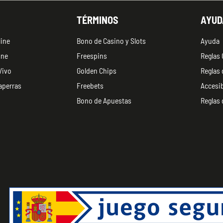
TÉRMINOS
AYUD
line
Bono de Casino y Slots
Ayuda
ine
Freespins
Reglas 
Vivo
Golden Chips
Reglas 
aperras
Freebets
Accesib
Bono de Apuestas
Reglas