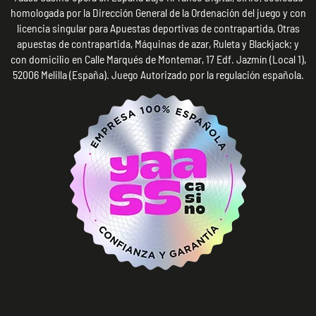
homologada por la Dirección General de la Ordenación del juego y con
licencia singular para Apuestas deportivas de contrapartida, Otras
apuestas de contrapartida, Máquinas de azar, Ruleta y Blackjack; y
con domicilio en Calle Marqués de Montemar, 17 Edf. Jazmín (Local 1),
52006 Melilla (España). Juego Autorizado por la regulación española.