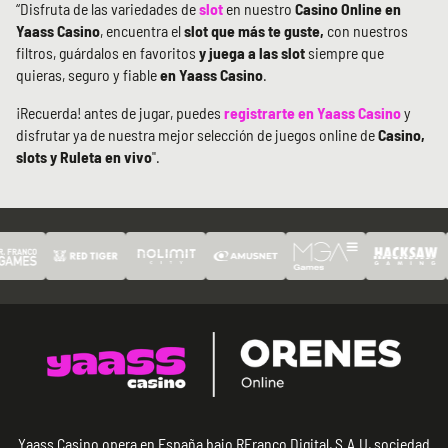
“Disfruta de las variedades de
slot
en nuestro
Casino Online en
Yaass Casino
, encuentra el
slot que más te guste,
con nuestros
filtros, guárdalos en favoritos
y juega a las slot
siempre que
quieras, seguro y fiable
en Yaass Casino
.
¡Recuerda! antes de jugar, puedes
registrarte en Yaass Casino
y
disfrutar ya de nuestra mejor selección de juegos online de
Casino,
slots y Ruleta en vivo
".
Yaass Casino opera en España bajo RFranco Digital, S.A.U, sociedad