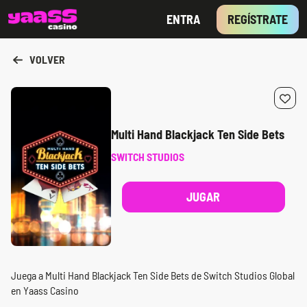
ENTRA
REGÍSTRATE
VOLVER
Multi Hand Blackjack Ten Side Bets
SWITCH STUDIOS
JUGAR
Juega a Multi Hand Blackjack Ten Side Bets de Switch Studios Global
en Yaass Casino