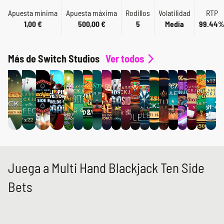
Apuesta mínima
Apuesta máxima
Rodillos
Volatilidad
RTP
1,00 €
500,00 €
5
Media
99.44
Más de Switch Studios
Ver todos
Juega a Multi Hand Blackjack Ten Side
Bets