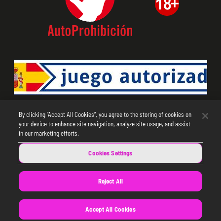
By clicking “Accept All Cookies”, you agree to the storing of cookies on
your device to enhance site navigation, analyze site usage, and assist
Quiénes somos
Aviso legal
in our marketing efforts.
Términos y condiciones
Política de privacidad
Política de cookies
Juego más seguro
Cookies Settings
Ayuda
Reclamaciones
Afiliados
Mapa del sitio
Reject All
Juego autorizado
Cookies Settings
@2026
Yaass Casino
- Todos los derechos reservados
Accept All Cookies