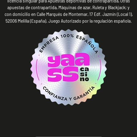
licencia singular para Apuestas deportivas de contrapartida, Otras
apuestas de contrapartida, Máquinas de azar, Ruleta y Blackjack; y
con domicilio en Calle Marqués de Montemar, 17 Edf. Jazmín (Local 1),
52006 Melilla (España). Juego Autorizado por la regulación española.
DESCARGA LA APP