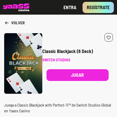
ENTRA
REGÍSTRATE
VOLVER
Classic Blackjack (6 Deck)
SWITCH STUDIOS
JUGAR
Juega a Classic Blackjack with Perfect-11™ de Switch Studios Global
en Yaass Casino