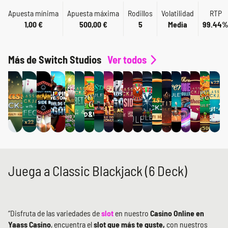
Apuesta mínima
Apuesta máxima
Rodillos
Volatilidad
RTP
1,00 €
500,00 €
5
Media
99.44
Más de Switch Studios
Ver todos
Juega a Classic Blackjack (6 Deck)
“Disfruta de las variedades de
slot
en nuestro
Casino Online en
Yaass Casino
, encuentra el
slot que más te guste,
con nuestros