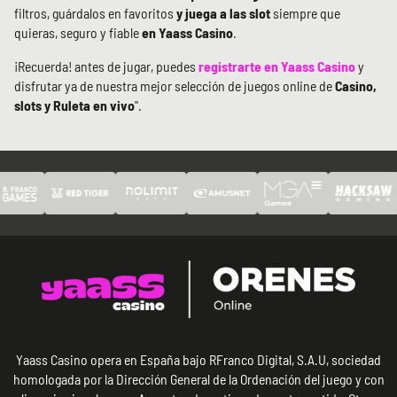
filtros, guárdalos en favoritos
y juega a las slot
siempre que
quieras, seguro y fiable
en Yaass Casino
.
¡Recuerda! antes de jugar, puedes
registrarte en Yaass Casino
y
disfrutar ya de nuestra mejor selección de juegos online de
Casino,
slots y Ruleta en vivo
".
Yaass Casino opera en España bajo RFranco Digital, S.A.U, sociedad
homologada por la Dirección General de la Ordenación del juego y con