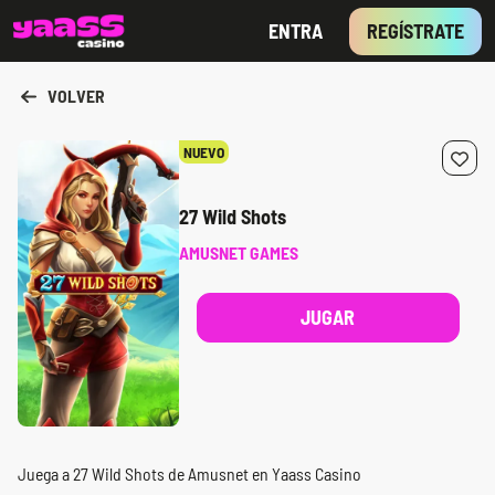
ENTRA
REGÍSTRATE
VOLVER
NUEVO
27 Wild Shots
AMUSNET GAMES
JUGAR
Juega a 27 Wild Shots de Amusnet en Yaass Casino