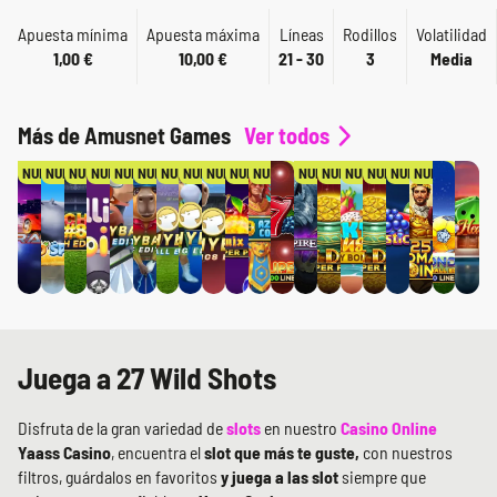
Apuesta mínima
Apuesta máxima
Líneas
Rodillos
Volatilidad
1,00 €
10,00 €
21 - 30
3
Media
Más de Amusnet Games
Ver todos
NUEVO
NUEVO
NUEVO
NUEVO
NUEVO
NUEVO
NUEVO
NUEVO
NUEVO
NUEVO
NUEVO
NUEVO
NUEVO
NUEVO
NUEVO
NUEVO
NUEVO
Juega a 27 Wild Shots
Disfruta de la gran variedad de
slots
en nuestro
Casino Online
Yaass Casino
, encuentra el
slot que más te guste,
con nuestros
filtros, guárdalos en favoritos
y juega a las slot
siempre que