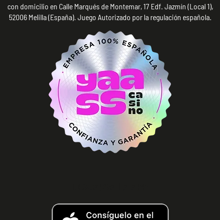
con domicilio en Calle Marqués de Montemar, 17 Edf. Jazmín (Local 1),
52006 Melilla (España). Juego Autorizado por la regulación española.
DESCARGA LA APP