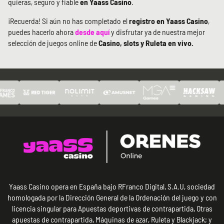
quieras, seguro y fiable
en Yaass Casino
.
¡Recuerda! Si aún no has completado el
registro en Yaass Casino
,
puedes hacerlo ahora
desde aquí
y disfrutar ya de nuestra mejor
selección de juegos online de
Casino, slots y Ruleta en vivo.
Yaass Casino opera en España bajo RFranco Digital, S.A.U, sociedad
homologada por la Dirección General de la Ordenación del juego y con
licencia singular para Apuestas deportivas de contrapartida, Otras
apuestas de contrapartida, Máquinas de azar, Ruleta y Blackjack; y