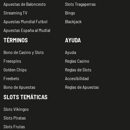
Apuestas de Baloncesto
Slots Tragaperras
Streaming TV
Bingo
Apuestas Mundial Futbol
Blackjack
Apuestas España al Mudial
TÉRMINOS
AYUDA
Bono de Casino y Slots
Ayuda
Freespins
Reglas Casino
Golden Chips
Reglas de Slots
Freebets
Accesibilidad
Bono de Apuestas
Reglas de Apuestas
SLOTS TEMÁTICAS
Slots Vikingos
Slots Piratas
Slots Frutas