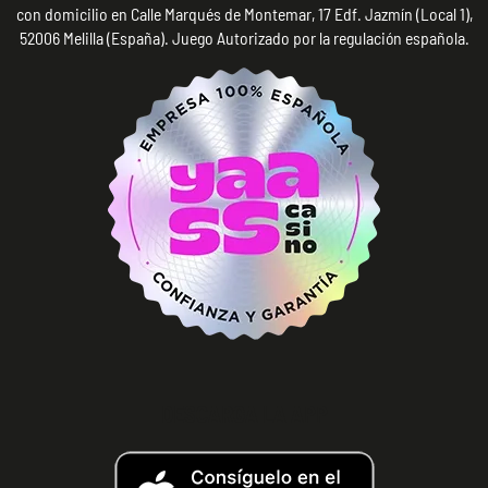
con domicilio en Calle Marqués de Montemar, 17 Edf. Jazmín (Local 1),
52006 Melilla (España). Juego Autorizado por la regulación española.
DESCARGA LA APP