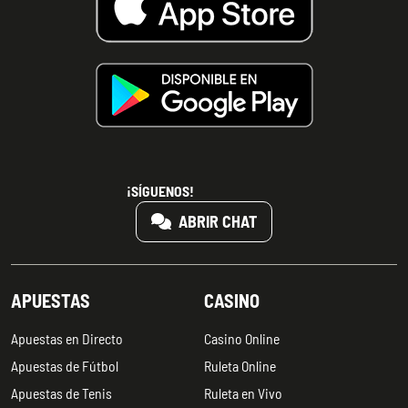
¡SÍGUENOS!
ABRIR CHAT
APUESTAS
CASINO
Apuestas en Directo
Casino Online
Apuestas de Fútbol
Ruleta Online
Apuestas de Tenis
Ruleta en Vivo