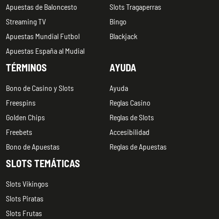
Apuestas de Baloncesto
Slots Tragaperras
Streaming TV
Bingo
Apuestas Mundial Futbol
Blackjack
Apuestas España al Mudial
TÉRMINOS
AYUDA
Bono de Casino y Slots
Ayuda
Freespins
Reglas Casino
Golden Chips
Reglas de Slots
Freebets
Accesibilidad
Bono de Apuestas
Reglas de Apuestas
SLOTS TEMÁTICAS
Slots Vikingos
Slots Piratas
Slots Frutas