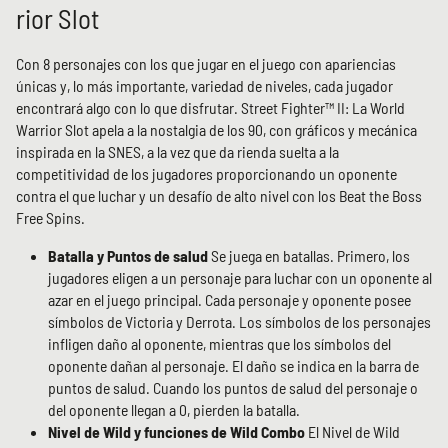
rior Slot
Con 8 personajes con los que jugar en el juego con apariencias
únicas y, lo más importante, variedad de niveles, cada jugador
encontrará algo con lo que disfrutar. Street Fighter™ II: La World
Warrior Slot apela a la nostalgia de los 90, con gráficos y mecánica
inspirada en la SNES, a la vez que da rienda suelta a la
competitividad de los jugadores proporcionando un oponente
contra el que luchar y un desafío de alto nivel con los Beat the Boss
Free Spins.
Batalla y Puntos de salud
Se juega en batallas. Primero, los
jugadores eligen a un personaje para luchar con un oponente al
azar en el juego principal. Cada personaje y oponente posee
símbolos de Victoria y Derrota. Los símbolos de los personajes
infligen daño al oponente, mientras que los símbolos del
oponente dañan al personaje. El daño se indica en la barra de
puntos de salud. Cuando los puntos de salud del personaje o
del oponente llegan a 0, pierden la batalla.
Nivel de Wild y funciones de Wild Combo
El Nivel de Wild