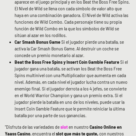
aparece en el juego principal y en los Beat the Boss Free Spins.
El Nivel de Wild se llena con cada símbolo de valor alto que
haya en una combinación ganadora. El Nivel de Wild activa las
funciones de Wild Combo. Cada personaje tiene su propia
función de Wild Combo en la que los símbolos de Wild se
sitúan al azar en los rodillos.
Car Smash Bonus Game
Si el jugador pierde una batalla, se
activa la Car Smash Bonus Game. Al destruir un coche se
concede un premio monetario al azar.
Beat the Boss Free Spins y Insert Coin Gamble Feature
Si el
jugador gana una batalla, se activan los Beat the Boss Free
Spins multinivel con una Multiplicador que aumenta en cada
nivel. Además, en cada nivel el jugador lucha contra un nuevo
enemigo final. Si el jugador derrota a los 4 jefes, se convierte
en el World Warrior Champion y gana un premio extra. Si el
jugador pierde la batalla en uno de los niveles, puede usar la
Insert Coin Gamble Feature que le permite reiniciar la última
batalla por una parte de sus ganancias.
“Disfruta de las variedades de
slot
en nuestro
Casino Online en
Yaass Casino
, encuentra el
slot que más te guste,
con nuestros