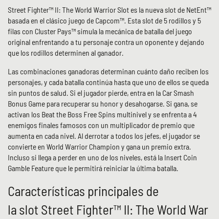
Street Fighter™ II: The World Warrior Slot es la nueva slot de NetEnt™
basada en el clásico juego de Capcom™. Esta slot de 5 rodillos y 5
filas con Cluster Pays™ simula la mecánica de batalla del juego
original enfrentando a tu personaje contra un oponente y dejando
que los rodillos determinen al ganador.
Las combinaciones ganadoras determinan cuánto daño reciben los
personajes, y cada batalla continúa hasta que uno de ellos se queda
sin puntos de salud. Si el jugador pierde, entra en la Car Smash
Bonus Game para recuperar su honor y desahogarse. Si gana, se
activan los Beat the Boss Free Spins multinivel y se enfrenta a 4
enemigos finales famosos con un multiplicador de premio que
aumenta en cada nivel. Al derrotar a todos los jefes, el jugador se
convierte en World Warrior Champion y gana un premio extra.
Incluso si llega a perder en uno de los niveles, está la Insert Coin
Gamble Feature que le permitirá reiniciar la última batalla.
Características principales de
la slot Street Fighter™ II: The World War