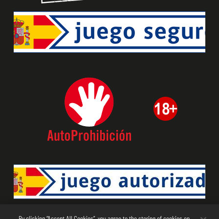
By clicking “Accept All Cookies”, you agree to the storing of cookies on