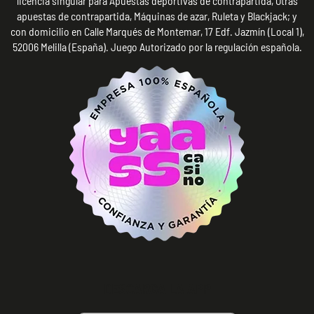
licencia singular para Apuestas deportivas de contrapartida, Otras
apuestas de contrapartida, Máquinas de azar, Ruleta y Blackjack; y
con domicilio en Calle Marqués de Montemar, 17 Edf. Jazmín (Local 1),
52006 Melilla (España). Juego Autorizado por la regulación española.
DESCARGA LA APP