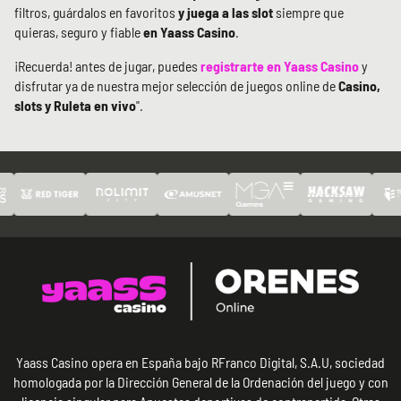
filtros, guárdalos en favoritos
y juega a las slot
siempre que
quieras, seguro y fiable
en Yaass Casino
.
¡Recuerda! antes de jugar, puedes
registrarte en Yaass Casino
y
disfrutar ya de nuestra mejor selección de juegos online de
Casino,
slots y Ruleta en vivo
".
Yaass Casino opera en España bajo RFranco Digital, S.A.U, sociedad
homologada por la Dirección General de la Ordenación del juego y con