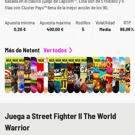
basada en el clásico juego de Capcom™. Esta slot de 5 rodillos y 5
filas con Cluster Pays™ llena de la mejor acción de los 90.
Apuesta mínima
Apuesta máxima
Rodillos
Volatilidad
RTP
0,20 €
400,00 €
5
Media
96,06%
Más de Netent
Ver todos
NUEVO
NUEVO
NUEVO
NUEVO
NUEVO
NUEVO
NUEVO
NUEVO
NUEVO
NUEVO
NUEVO
Juega a Street Fighter ll The World
Warrior