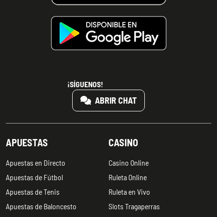
¡SÍGUENOS!
ABRIR CHAT
APUESTAS
CASINO
Apuestas en Directo
Casino Online
Apuestas de Fútbol
Ruleta Online
Apuestas de Tenis
Ruleta en Vivo
Apuestas de Baloncesto
Slots Tragaperras