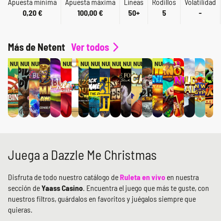
Apuesta mínima
Apuesta máxima
Líneas
Rodillos
Volatilidad
0,20 €
100,00 €
50+
5
-
Más de Netent
Ver todos
NUEVO
NUEVO
NUEVO
NUEVO
NUEVO
NUEVO
NUEVO
NUEVO
NUEVO
NUEVO
NUEVO
Juega a Dazzle Me Christmas
Disfruta de todo nuestro catálogo de
Ruleta en vivo
en nuestra
sección de
Yaass Casino
. Encuentra el juego que más te guste, con
nuestros filtros, guárdalos en favoritos y juégalos siempre que
quieras.