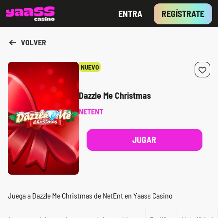
ENTRA
REGÍSTRATE
VOLVER
NUEVO
Dazzle Me Christmas
NETENT
JUGAR
Juega a Dazzle Me Christmas de NetEnt en Yaass Casino