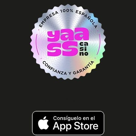
DESCARGA LA APP