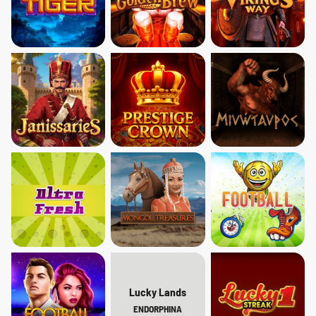
Lucky Lands
ENDORPHINA