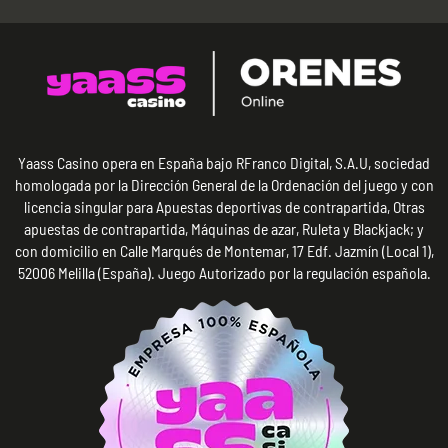
Yaass Casino opera en España bajo RFranco Digital, S.A.U, sociedad
homologada por la Dirección General de la Ordenación del juego y con
licencia singular para Apuestas deportivas de contrapartida, Otras
apuestas de contrapartida, Máquinas de azar, Ruleta y Blackjack; y
con domicilio en Calle Marqués de Montemar, 17 Edf. Jazmín (Local 1),
52006 Melilla (España). Juego Autorizado por la regulación española.