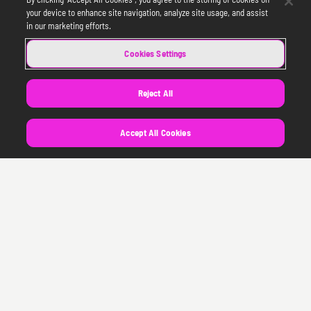
your device to enhance site navigation, analyze site usage, and assist
in our marketing efforts.
Cookies Settings
Reject All
Accept All Cookies