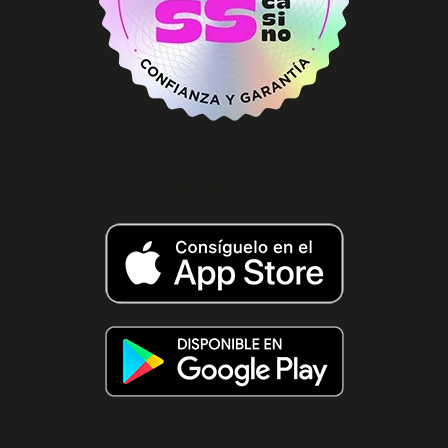
DESCARGA LA APP