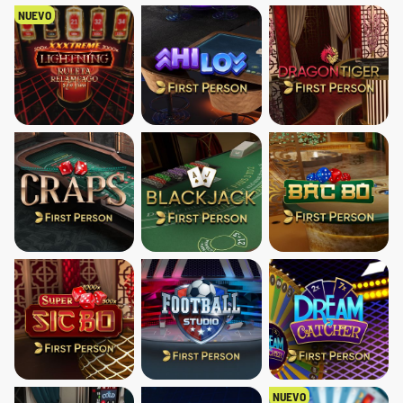
NUEVO
NUEVO