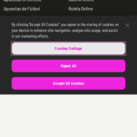
Apuestas de Fútbol
Ruleta Online
Apuestas de Tenis
Ruleta en Vivo
By clicking “Accept All Cookies”, you agree to the storing of cookies on
Apuestas de Baloncesto
Slots Tragaperras
your device to enhance site navigation, analyze site usage, and assist
Streaming TV
Bingo
in our marketing efforts.
Apuestas Mundial Futbol
Blackjack
Cookies Settings
Apuestas España al Mudial
TÉRMINOS
AYUDA
Reject All
Bono de Casino y Slots
Ayuda
Accept All Cookies
Freespins
Reglas Casino
Golden Chips
Reglas de Slots
Freebets
Accesibilidad
Bono de Apuestas
Reglas de Apuestas
SLOTS TEMÁTICAS