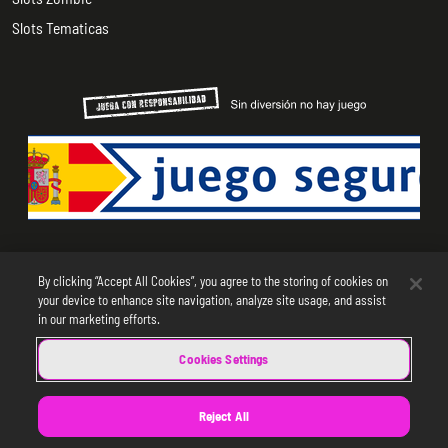
Slots Tematicas
By clicking “Accept All Cookies”, you agree to the storing of cookies on
your device to enhance site navigation, analyze site usage, and assist
in our marketing efforts.
Cookies Settings
Reject All