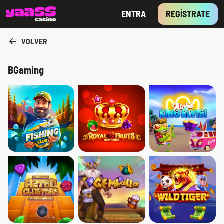
ENTRA
REGÍSTRATE
VOLVER
BGaming