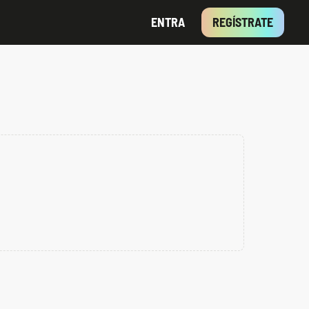
ENTRA
REGÍSTRATE