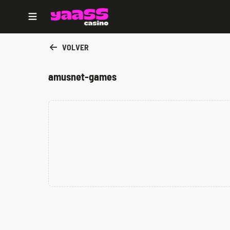
VOLVER
amusnet-games