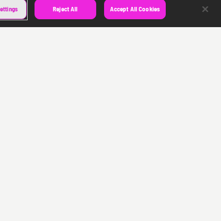
Slots Vikingos
ettings
Reject All
Accept All Cookies
Casino
Slots Piratas
de Slots
Slots Frutas
ilidad
Slots Egipto
 de Apuestas
Slots Zombie
Slots Tematicas