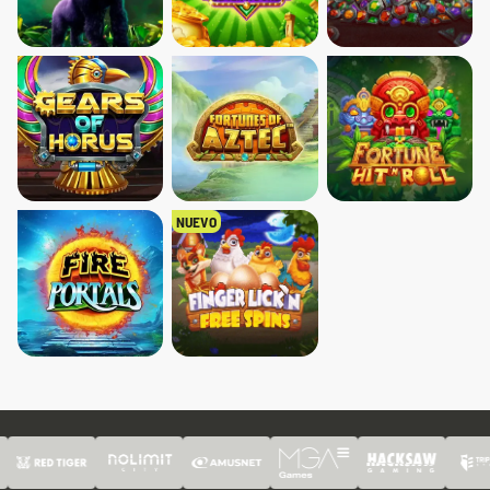
NUEVO