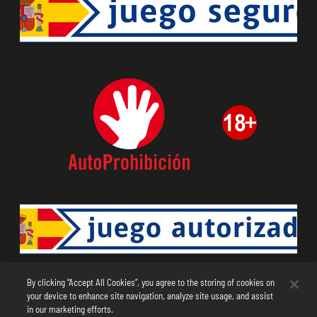
By clicking “Accept All Cookies”, you agree to the storing of cookies on
your device to enhance site navigation, analyze site usage, and assist
Quiénes somos
Aviso legal
in our marketing efforts.