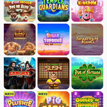
NUEVO
NUEVO