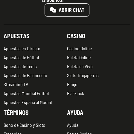
ABRIR CHAT
APUESTAS
CASINO
Apuestas en Directo
Casino Online
Apuestas de Fútbol
Ruleta Online
Apuestas de Tenis
Ruleta en Vivo
Apuestas de Baloncesto
Slots Tragaperras
Streaming TV
Bingo
Apuestas Mundial Futbol
Blackjack
Apuestas España al Mudial
TÉRMINOS
AYUDA
Bono de Casino y Slots
Ayuda
Freespins
Reglas Casino