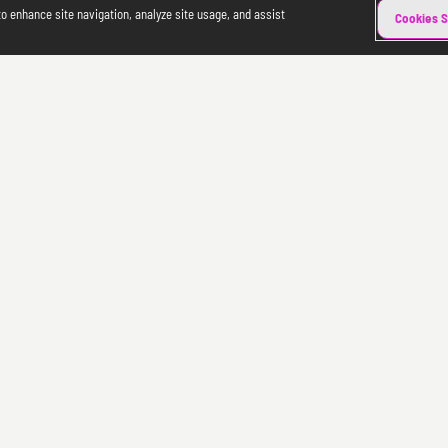
line
Bono de Casino y Slots
Ayuda
 to enhance site navigation, analyze site usage, and assist
Cookies S
ine
Freespins
Reglas 
Vivo
Golden Chips
Reglas 
aperras
Freebets
Accesib
Bono de Apuestas
Reglas