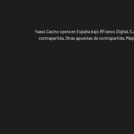
Yaass Casino opera en España bajo RFranco Digital, S.A
contrapartida, Otras apuestas de contrapartida, Máqui