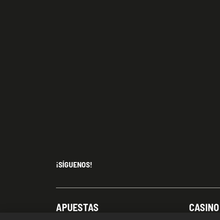
¡SÍGUENOS!
APUESTAS
CASINO