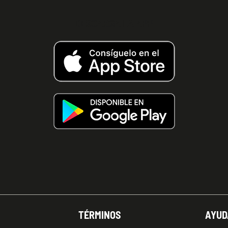
DESCARGA LA APP
TÉRMINOS
AYUD