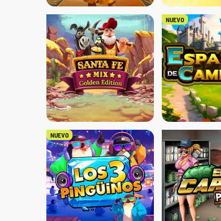
NUEVO
NUEVO