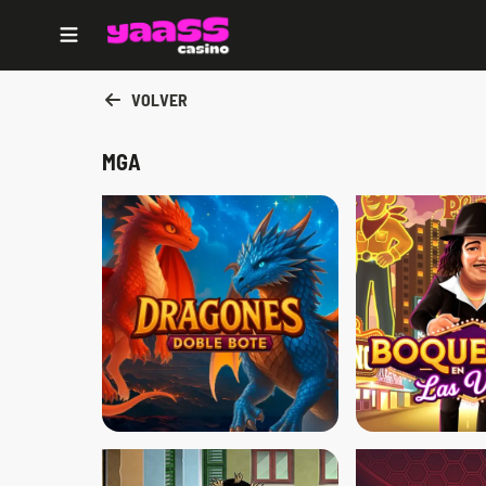
VOLVER
MGA