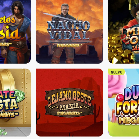
NUEVO