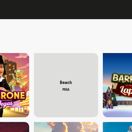
Beach
MGA