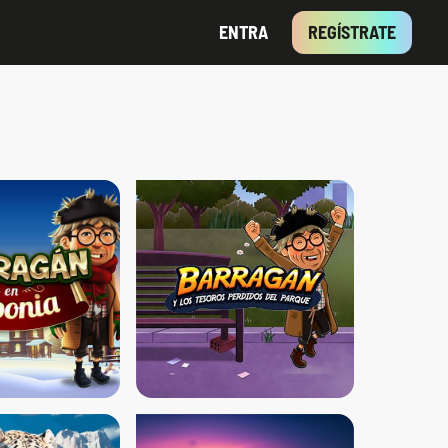
ENTRA
REGÍSTRATE