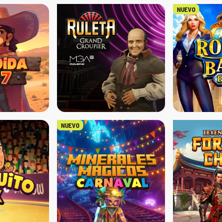
NUEVO
NUEVO