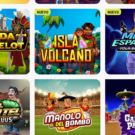
NUEVO
NUEVO