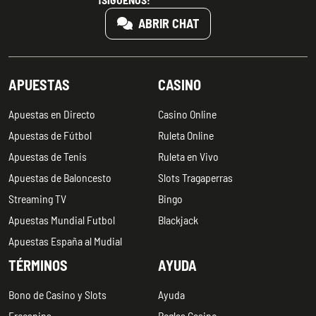
ABRIR CHAT
APUESTAS
CASINO
Apuestas en Directo
Casino Online
Apuestas de Fútbol
Ruleta Online
Apuestas de Tenis
Ruleta en Vivo
Apuestas de Baloncesto
Slots Tragaperras
Streaming TV
Bingo
Apuestas Mundial Futbol
Blackjack
Apuestas España al Mudial
TÉRMINOS
AYUDA
Bono de Casino y Slots
Ayuda
Freespins
Reglas Casino