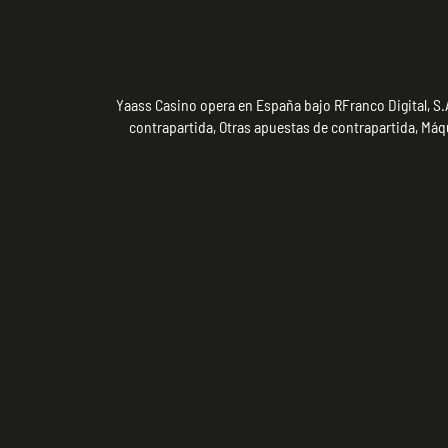
Yaass Casino opera en España bajo RFranco Digital, S.A
contrapartida, Otras apuestas de contrapartida, Máqui