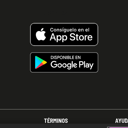
DESCARGA LA APP
TÉRMINOS
AYUD