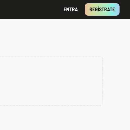
ENTRA
REGÍSTRATE