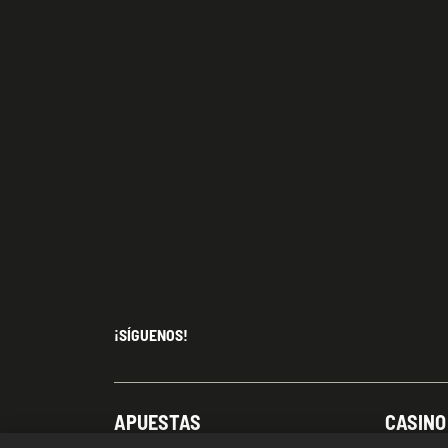
¡SÍGUENOS!
APUESTAS
CASINO