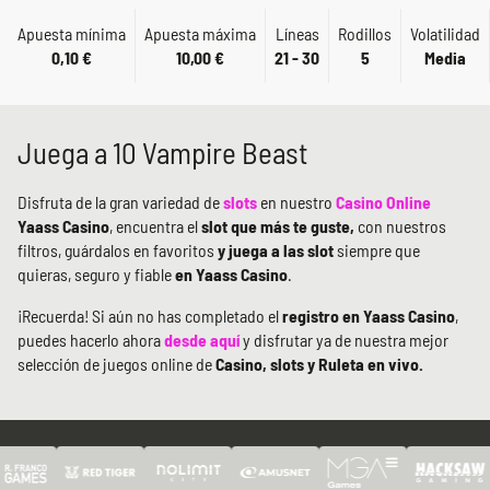
Apuesta mínima
Apuesta máxima
Líneas
Rodillos
Volatilidad
0,10 €
10,00 €
21 - 30
5
Media
Juega a 10 Vampire Beast
Disfruta de la gran variedad de
slots
en nuestro
Casino Online
Yaass Casino
, encuentra el
slot que más te guste,
con nuestros
filtros, guárdalos en favoritos
y juega a las slot
siempre que
quieras, seguro y fiable
en Yaass Casino
.
¡Recuerda! Si aún no has completado el
registro en Yaass Casino
,
puedes hacerlo ahora
desde aquí
y disfrutar ya de nuestra mejor
selección de juegos online de
Casino, slots y Ruleta en vivo.