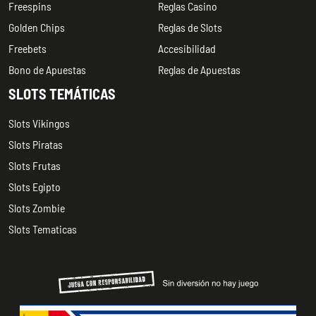
Freespins
Reglas Casino
Golden Chips
Reglas de Slots
Freebets
Accesibilidad
Bono de Apuestas
Reglas de Apuestas
SLOTS TEMÁTICAS
Slots Vikingos
Slots Piratas
Slots Frutas
Slots Egipto
Slots Zombie
Slots Tematicas