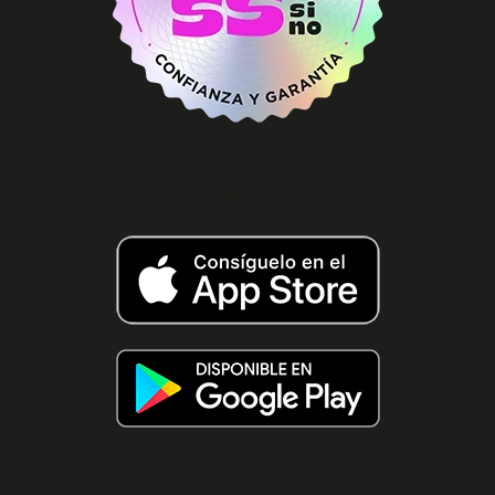
DESCARGA LA APP