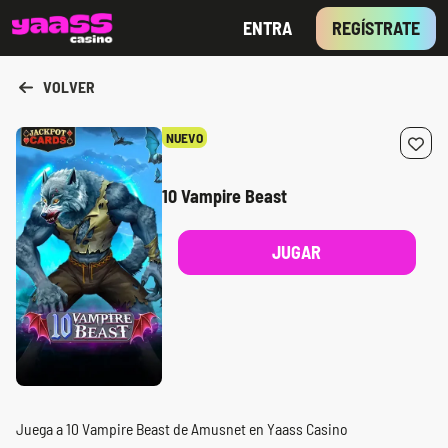
ENTRA
REGÍSTRATE
VOLVER
NUEVO
10 Vampire Beast
JUGAR
Juega a 10 Vampire Beast de Amusnet en Yaass Casino