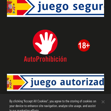
By clicking “Accept All Cookies”, you agree to the storing of cookies on
your device to enhance site navigation, analyze site usage, and assist
Quiénes somos
Aviso legal
in our marketing efforts.