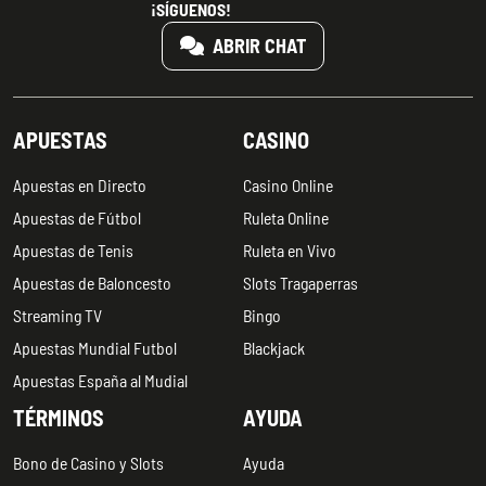
¡SÍGUENOS!
ABRIR CHAT
APUESTAS
CASINO
Apuestas en Directo
Casino Online
Apuestas de Fútbol
Ruleta Online
Apuestas de Tenis
Ruleta en Vivo
Apuestas de Baloncesto
Slots Tragaperras
Streaming TV
Bingo
Apuestas Mundial Futbol
Blackjack
Apuestas España al Mudial
TÉRMINOS
AYUDA
Bono de Casino y Slots
Ayuda