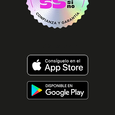
DESCARGA LA APP