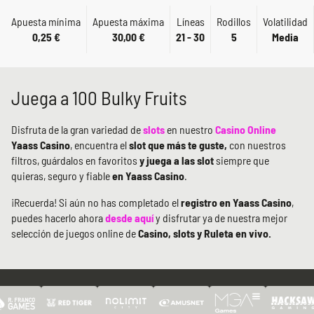
Apuesta mínima
Apuesta máxima
Líneas
Rodillos
Volatilidad
0,25 €
30,00 €
21 - 30
5
Media
Juega a 100 Bulky Fruits
Disfruta de la gran variedad de
slots
en nuestro
Casino Online
Yaass Casino
, encuentra el
slot que más te guste,
con nuestros
filtros, guárdalos en favoritos
y juega a las slot
siempre que
quieras, seguro y fiable
en Yaass Casino
.
¡Recuerda! Si aún no has completado el
registro en Yaass Casino
,
puedes hacerlo ahora
desde aquí
y disfrutar ya de nuestra mejor
selección de juegos online de
Casino, slots y Ruleta en vivo.