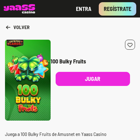
ENTRA
REGÍSTRATE
VOLVER
100 Bulky Fruits
JUGAR
Juega a 100 Bulky Fruits de Amusnet en Yaass Casino