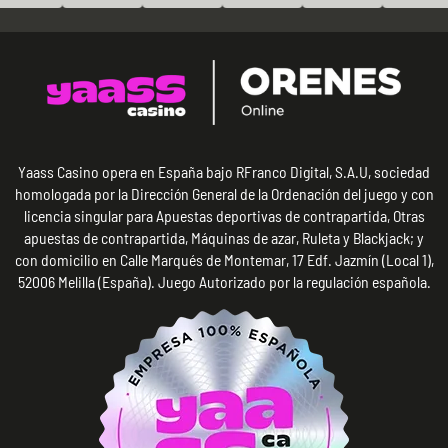
Yaass Casino opera en España bajo RFranco Digital, S.A.U, sociedad
homologada por la Dirección General de la Ordenación del juego y con
licencia singular para Apuestas deportivas de contrapartida, Otras
apuestas de contrapartida, Máquinas de azar, Ruleta y Blackjack; y
con domicilio en Calle Marqués de Montemar, 17 Edf. Jazmín (Local 1),
52006 Melilla (España). Juego Autorizado por la regulación española.