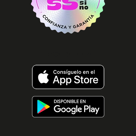
DESCARGA LA APP