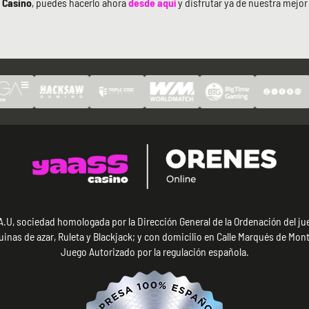
 Casino
, puedes hacerlo ahora
desde aquí
y disfrutar ya de nuestra mejor
.U, sociedad homologada por la Dirección General de la Ordenación del ju
nas de azar, Ruleta y Blackjack; y con domicilio en Calle Marqués de Monte
Juego Autorizado por la regulación española.