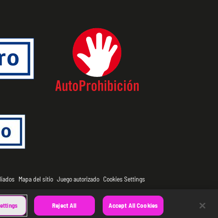
liados
Mapa del sitio
Juego autorizado
Cookies Settings
ettings
Reject All
Accept All Cookies