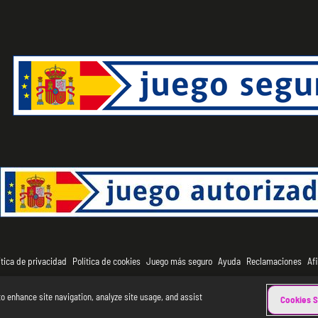
ítica de privacidad
Política de cookies
Juego más seguro
Ayuda
Reclamaciones
Afi
 to enhance site navigation, analyze site usage, and assist
Cookies S