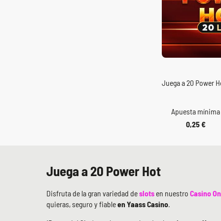
Juega a 20 Power H
Apuesta mínima
0,25 €
Juega a 20 Power Hot
Disfruta de la gran variedad de
slots
en nuestro
Casino On
quieras, seguro y fiable
en Yaass Casino
.