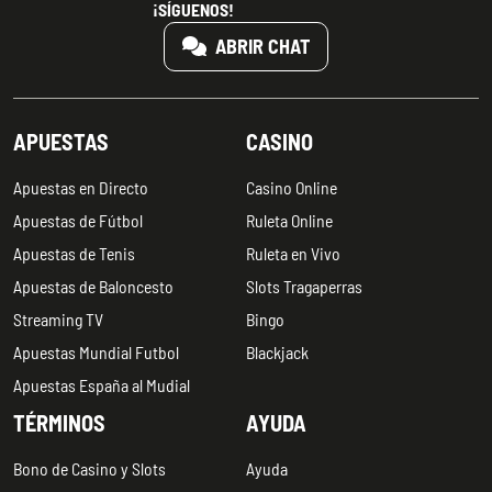
¡SÍGUENOS!
ABRIR CHAT
APUESTAS
CASINO
Apuestas en Directo
Casino Online
Apuestas de Fútbol
Ruleta Online
Apuestas de Tenis
Ruleta en Vivo
Apuestas de Baloncesto
Slots Tragaperras
Streaming TV
Bingo
Apuestas Mundial Futbol
Blackjack
Apuestas España al Mudial
TÉRMINOS
AYUDA
Bono de Casino y Slots
Ayuda