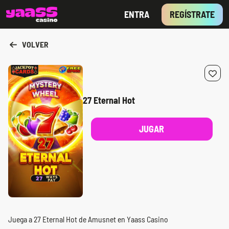
ENTRA
REGÍSTRATE
VOLVER
27 Eternal Hot
JUGAR
Juega a 27 Eternal Hot de Amusnet en Yaass Casino