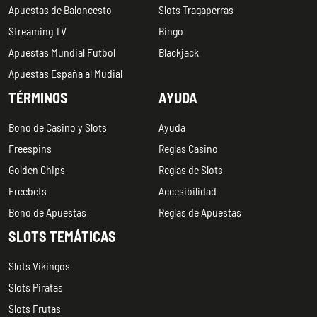
Apuestas de Baloncesto
Slots Tragaperras
Streaming TV
Bingo
Apuestas Mundial Futbol
Blackjack
Apuestas España al Mudial
TÉRMINOS
AYUDA
Bono de Casino y Slots
Ayuda
Freespins
Reglas Casino
Golden Chips
Reglas de Slots
Freebets
Accesibilidad
Bono de Apuestas
Reglas de Apuestas
SLOTS TEMÁTICAS
Slots Vikingos
Slots Piratas
Slots Frutas