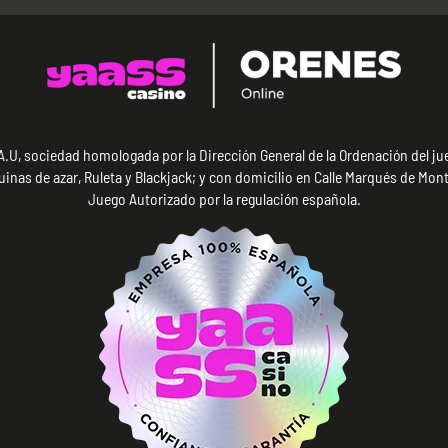
.U, sociedad homologada por la Dirección General de la Ordenación del ju
nas de azar, Ruleta y Blackjack; y con domicilio en Calle Marqués de Monte
Juego Autorizado por la regulación española.