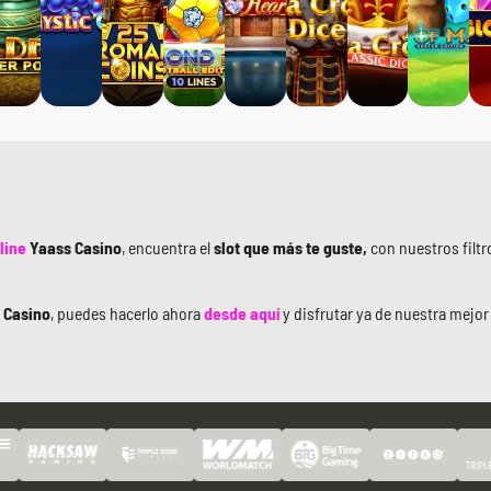
line
Yaass Casino
, encuentra el
slot que más te guste,
con nuestros filtr
 Casino
, puedes hacerlo ahora
desde aquí
y disfrutar ya de nuestra mejor