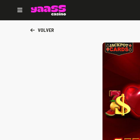
VOLVER