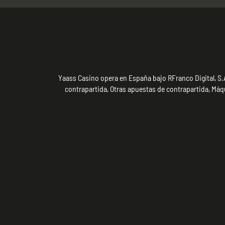
Yaass Casino opera en España bajo RFranco Digital, S.A
contrapartida, Otras apuestas de contrapartida, Máqui