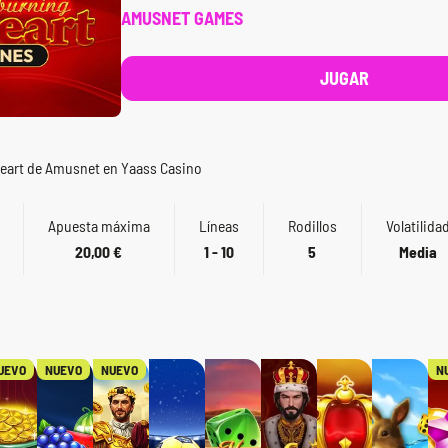
AMUSNET GAMES
JUGAR
Heart de Amusnet en Yaass Casino
Apuesta máxima
Líneas
Rodillos
Volatilida
20,00 €
1 - 10
5
Media
UEVO
NUEVO
NUEVO
N