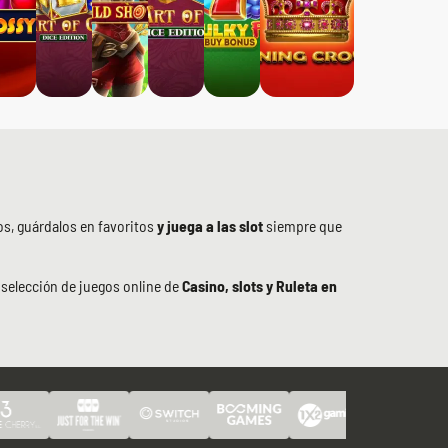
os, guárdalos en favoritos
y juega a las slot
siempre que
 selección de juegos online de
Casino, slots y Ruleta en