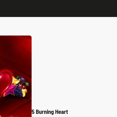
5 Burning Heart