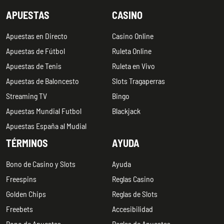
APUESTAS
CASINO
Apuestas en Directo
Casino Online
Apuestas de Fútbol
Ruleta Online
Apuestas de Tenis
Ruleta en Vivo
Apuestas de Baloncesto
Slots Tragaperras
Streaming TV
Bingo
Apuestas Mundial Futbol
Blackjack
Apuestas España al Mudial
TÉRMINOS
AYUDA
Bono de Casino y Slots
Ayuda
Freespins
Reglas Casino
Golden Chips
Reglas de Slots
Freebets
Accesibilidad
Bono de Apuestas
Reglas de Apuestas