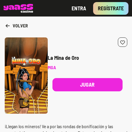
ENTRA
REGÍSTRATE
VOLVER
La Mina de Oro
MGA
JUGAR
¡Llegan los mineros! Ve a por las rondas de bonificación y las