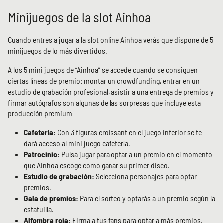
Minijuegos de la slot Ainhoa
Cuando entres a jugar a la slot online Ainhoa verás que dispone de 5
minijuegos de lo más divertidos.
A los 5 mini juegos de “Ainhoa” se accede cuando se consiguen
ciertas líneas de premio: montar un crowdfunding, entrar en un
estudio de grabación profesional, asistir a una entrega de premios y
firmar autógrafos son algunas de las sorpresas que incluye esta
producción premium
Cafetería:
Con 3 figuras croissant en el juego inferior se te
dará acceso al mini juego cafetería.
Patrocinio:
Pulsa jugar para optar a un premio en el momento
que Ainhoa escoge como ganar su primer disco.
Estudio de grabación:
Selecciona personajes para optar
premios.
Gala de premios:
Para el sorteo y optarás a un premio según la
estatuilla.
Alfombra roja:
Firma a tus fans para optar a más premios.