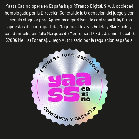
Yaass Casino opera en España bajo RFranco Digital, S.A.U, sociedad
homologada por la Dirección General de la Ordenación del juego y con
licencia singular para Apuestas deportivas de contrapartida, Otras
apuestas de contrapartida, Máquinas de azar, Ruleta y Blackjack; y
con domicilio en Calle Marqués de Montemar, 17 Edf. Jazmín (Local 1),
52006 Melilla (España). Juego Autorizado por la regulación española.