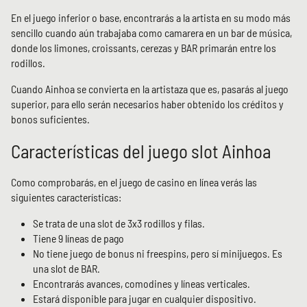
En el juego inferior o base, encontrarás a la artista en su modo más
sencillo cuando aún trabajaba como camarera en un bar de música,
donde los limones, croissants, cerezas y BAR primarán entre los
rodillos.
Cuando Ainhoa se convierta en la artistaza que es, pasarás al juego
superior, para ello serán necesarios haber obtenido los créditos y
bonos suficientes.
Características del juego slot Ainhoa
Como comprobarás, en el juego de casino en línea verás las
siguientes características:
Se trata de una slot de 3x3 rodillos y filas.
Tiene 9 líneas de pago
No tiene juego de bonus ni freespins, pero sí minijuegos. Es
una slot de BAR.
Encontrarás avances, comodines y líneas verticales.
Estará disponible para jugar en cualquier dispositivo.