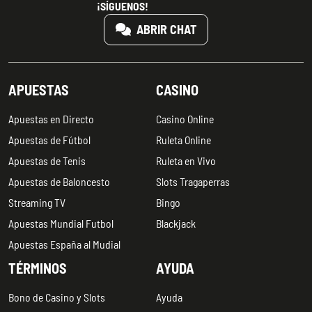
¡SÍGUENOS!
ABRIR CHAT
APUESTAS
CASINO
Apuestas en Directo
Casino Online
Apuestas de Fútbol
Ruleta Online
Apuestas de Tenis
Ruleta en Vivo
Apuestas de Baloncesto
Slots Tragaperras
Streaming TV
Bingo
Apuestas Mundial Futbol
Blackjack
Apuestas España al Mudial
TÉRMINOS
AYUDA
Bono de Casino y Slots
Ayuda