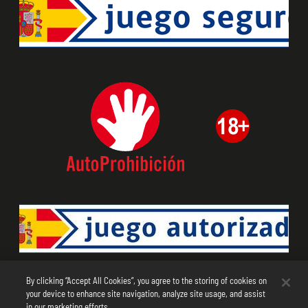
By clicking “Accept All Cookies”, you agree to the storing of cookies on
your device to enhance site navigation, analyze site usage, and assist
Quiénes somos
Aviso legal
in our marketing efforts.