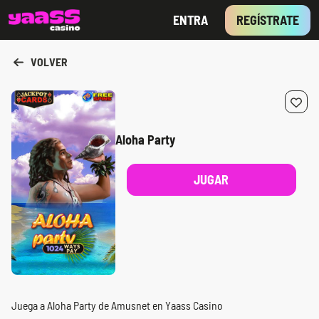
ENTRA
REGÍSTRATE
VOLVER
Aloha Party
JUGAR
Juega a Aloha Party de Amusnet en Yaass Casino