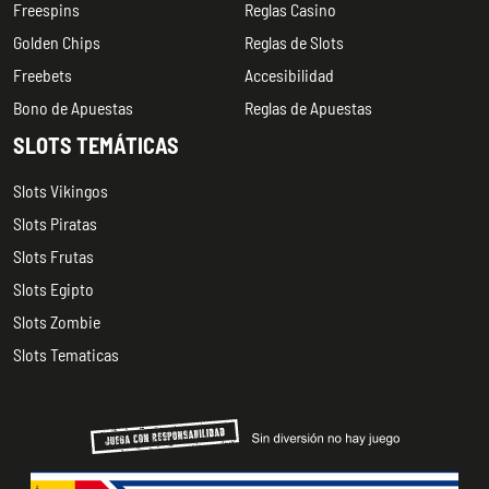
Freespins
Reglas Casino
Golden Chips
Reglas de Slots
Freebets
Accesibilidad
Bono de Apuestas
Reglas de Apuestas
SLOTS TEMÁTICAS
Slots Vikingos
Slots Piratas
Slots Frutas
Slots Egipto
Slots Zombie
Slots Tematicas