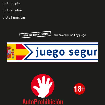
Slots Egipto
Slots Zombie
Slots Tematicas