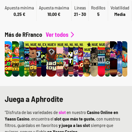
Apuesta mínima
Apuesta máxima
Líneas
Rodillos
Volatilidad
0,25 €
10,00 €
21 - 30
5
Media
Más de RFranco
Ver todos
NUEVO
NUEVO
NUEVO
EXCLUSIVO
NUEVO
NUEVO
NUEVO
NUEVO
NUEVO
NUEVO
NUEVO
NUEVO
NUEVO
Juega a Aphrodite
“Disfruta de las variedades de
slot
en nuestro
Casino Online en
Yaass Casino
, encuentra el
slot que más te guste,
con nuestros
filtros, guárdalos en favoritos
y juega a las slot
siempre que
quieras, seguro y fiable
en Yaass Casino
.