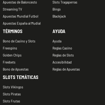
Apuestas de Baloncesto
Slots Tragaperras
Streaming TV
Bingo
Apuestas Mundial Futbol
Blackjack
Apuestas España al Mudial
TÉRMINOS
AYUDA
Bono de Casino y Slots
Ayuda
Freespins
Reglas Casino
Golden Chips
Reglas de Slots
Freebets
Accesibilidad
Bono de Apuestas
Reglas de Apuestas
SLOTS TEMÁTICAS
Slots Vikingos
Slots Piratas
Slots Frutas