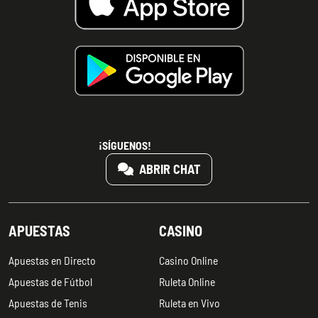
¡SÍGUENOS!
ABRIR CHAT
APUESTAS
CASINO
Apuestas en Directo
Casino Online
Apuestas de Fútbol
Ruleta Online
Apuestas de Tenis
Ruleta en Vivo