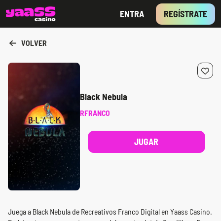
ENTRA
REGÍSTRATE
VOLVER
Black Nebula
RFRANCO
JUGAR
Juega a Black Nebula de Recreativos Franco Digital en Yaass Casino.