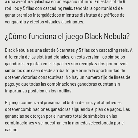
a una aventura galáctica en un espacio infinito. En esta slot de 6
rodillos y 5 filas con cascading reels, tendrás la oportunidad de
ganar premios intergalácticos mientras disfrutas de gráficos de
vanguardia y efectos visuales alucinantes.
¿Cómo funciona el juego Black Nebula?
Black Nebula es una slot de 6 carretes y 5 filas con cascading reels. A
diferencia de las slot tradicionales, en esta versión, los símbolos
ganadores explotan en el espacio y son reemplazados por nuevos
símbolos que caen desde arriba, lo que brinda la oportunidad de
obtener victorias consecutivas. No hay un número fijo de líneas de
pago, ya que todas las combinaciones ganadoras cuentan sin
importar su posición en los rodillos.
El juego comienza al presionar el botón de giro, y el objetivo es
obtener combinaciones ganadoras siguiendo el plan de pagos. Las
ganancias se otorgan por el número total de símbolos en las
combinaciones y se muestran en la moneda seleccionada por el
casino.