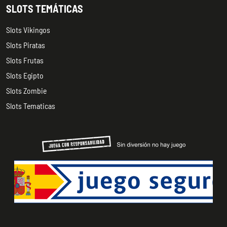
SLOTS TEMÁTICAS
Slots Vikingos
Slots Piratas
Slots Frutas
Slots Egipto
Slots Zombie
Slots Tematicas