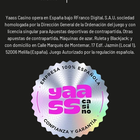
Yaass Casino opera en España bajo RFranco Digital, S.A.U, sociedad
homologada por la Dirección General de la Ordenación del juego y con
licencia singular para Apuestas deportivas de contrapartida, Otras
apuestas de contrapartida, Máquinas de azar, Ruleta y Blackjack; y
con domicilio en Calle Marqués de Montemar, 17 Edf. Jazmín (Local 1),
52006 Melilla (España). Juego Autorizado por la regulación española.