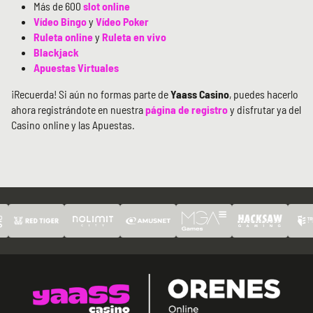
Más de 600
slot online
Vídeo Bingo
y
Vídeo Poker
Ruleta online
y
Ruleta en vivo
Blackjack
Apuestas Virtuales
¡Recuerda! Si aún no formas parte de
Yaass Casino
, puedes hacerlo
ahora registrándote en nuestra
página de registro
y disfrutar ya del
Casino online y las Apuestas.