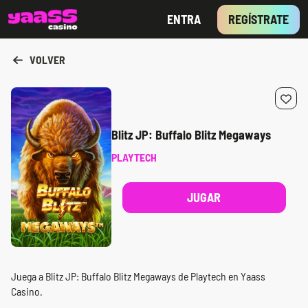
ENTRA
REGÍSTRATE
VOLVER
Blitz JP: Buffalo Blitz Megaways
PLAYTECH
JUGAR
Juega a Blitz JP: Buffalo Blitz Megaways de Playtech en Yaass
Casino.